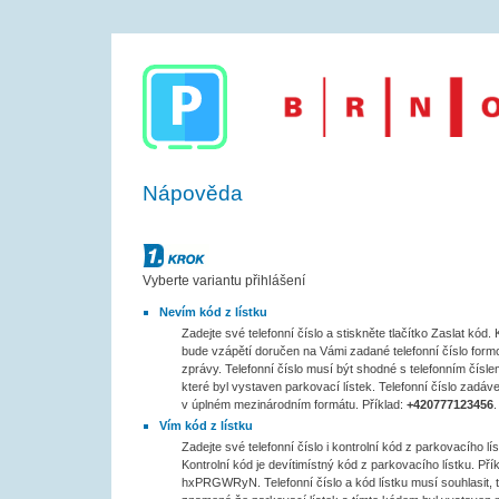
Nápověda
Krok č.1
Vyberte variantu přihlášení
Nevím kód z lístku
Zadejte své telefonní číslo a stiskněte tlačítko Zaslat kód
bude vzápětí doručen na Vámi zadané telefonní číslo for
zprávy. Telefonní číslo musí být shodné s telefonním čísle
které byl vystaven parkovací lístek. Telefonní číslo zadáve
v úplném mezinárodním formátu. Příklad:
+420777123456
.
Vím kód z lístku
Zadejte své telefonní číslo i kontrolní kód z parkovacího lís
Kontrolní kód je devítimístný kód z parkovacího lístku. Přík
hxPRGWRyN. Telefonní číslo a kód lístku musí souhlasit, 