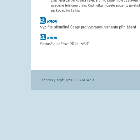
znamená že parkovací lístek s tímto kódem byl vystaven 
uvedené telefonní číslo. Kód lístku můžete použít z jakékol
parkovacího lístku.
Krok č.2
Vyplňte příslušné údaje pro vybranou variantu přihlášení
Krok č.3
Stiskněte tlačítko PŘIHLÁSIT.
Technicky zajišťuje: GLOBDATA a.s.