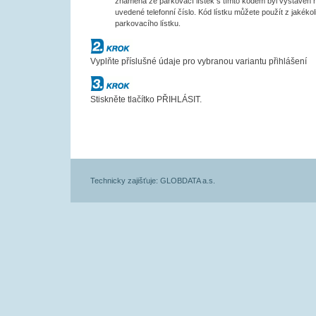
znamená že parkovací lístek s tímto kódem byl vystaven 
uvedené telefonní číslo. Kód lístku můžete použít z jakékol
parkovacího lístku.
Krok č.2
Vyplňte příslušné údaje pro vybranou variantu přihlášení
Krok č.3
Stiskněte tlačítko PŘIHLÁSIT.
Technicky zajišťuje: GLOBDATA a.s.