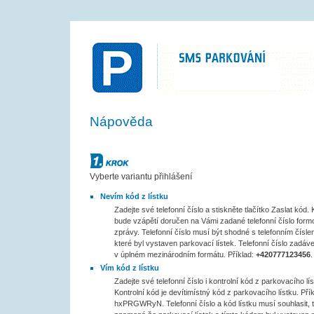
SMS PARKOVÁNÍ
Nápověda
Krok č.1
Vyberte variantu přihlášení
Nevím kód z lístku
Zadejte své telefonní číslo a stiskněte tlačítko Zaslat kód
bude vzápětí doručen na Vámi zadané telefonní číslo for
zprávy. Telefonní číslo musí být shodné s telefonním čísle
které byl vystaven parkovací lístek. Telefonní číslo zadáve
v úplném mezinárodním formátu. Příklad:
+420777123456
.
Vím kód z lístku
Zadejte své telefonní číslo i kontrolní kód z parkovacího lís
Kontrolní kód je devítimístný kód z parkovacího lístku. Přík
hxPRGWRyN. Telefonní číslo a kód lístku musí souhlasit, 