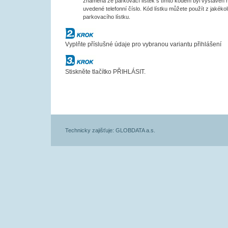
znamená že parkovací lístek s tímto kódem byl vystaven 
uvedené telefonní číslo. Kód lístku můžete použít z jakékol
parkovacího lístku.
Krok č.2
Vyplňte příslušné údaje pro vybranou variantu přihlášení
Krok č.3
Stiskněte tlačítko PŘIHLÁSIT.
Technicky zajišťuje: GLOBDATA a.s.