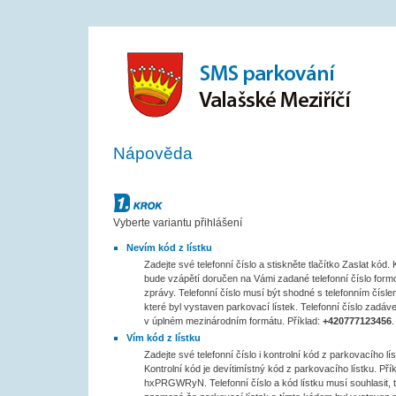
Nápověda
Krok č.1
Vyberte variantu přihlášení
Nevím kód z lístku
Zadejte své telefonní číslo a stiskněte tlačítko Zaslat kód
bude vzápětí doručen na Vámi zadané telefonní číslo for
zprávy. Telefonní číslo musí být shodné s telefonním čísle
které byl vystaven parkovací lístek. Telefonní číslo zadáve
v úplném mezinárodním formátu. Příklad:
+420777123456
.
Vím kód z lístku
Zadejte své telefonní číslo i kontrolní kód z parkovacího lís
Kontrolní kód je devítimístný kód z parkovacího lístku. Přík
hxPRGWRyN. Telefonní číslo a kód lístku musí souhlasit, 